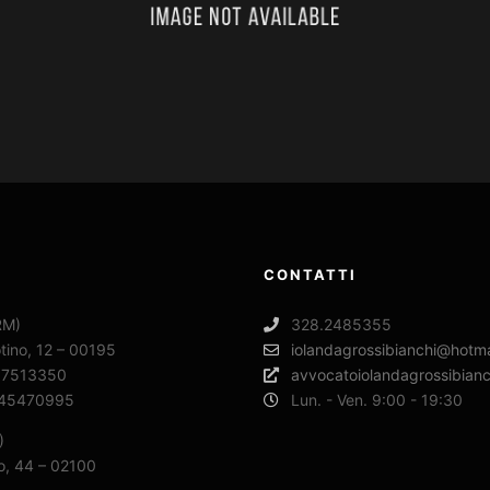
CONTATTI
RM)
328.2485355
tino, 12 – 00195
iolandagrossibianchi@hotmai
.37513350
avvocatoiolandagrossibianch
.45470995
Lun. - Ven. 9:00 - 19:30
)
o, 44 – 02100