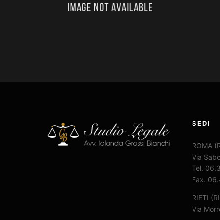
SEDI
ROMA (
Via Sabo
Tel. 06
Fax. 06
RIETI (RI
Via Morr