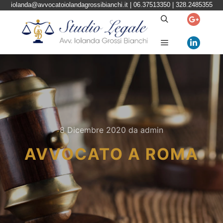
iolanda@avvocatoiolandagrossibianchi.it
| 06.37513350 | 328.2485355
Cerca
Menu principal
8 Dicembre 2020
da
admin
AVVOCATO A ROMA